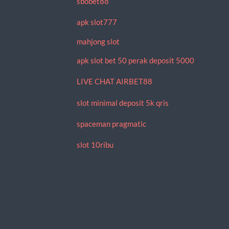
sbobet88
apk slot777
mahjong slot
apk slot bet 50 perak deposit 5000
LIVE CHAT AIRBET88
slot minimal deposit 5k qris
spaceman pragmatic
slot 10ribu