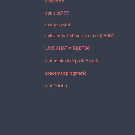
sbobet88
apk slot777
mahjong slot
apk slot bet 50 perak deposit 5000
LIVE CHAT AIRBET88
slot minimal deposit 5k qris
spaceman pragmatic
slot 10ribu